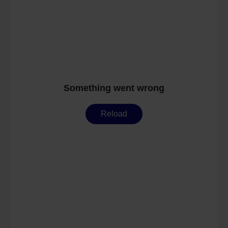
As part of Google Ads Enhanced Conversions, user-
provided data (e.g. an email address) may be
pseudonymized using a hashing process before being
transmitted to Google. This enables Google to attribute
conversions across devices while ensuring that the
original data is not transmitted in plain text.
You can find detailed information under "Show details"
and in our
privacy policy
.
Legal Notice