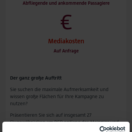
Abfliegende und ankommende Passagiere
Mediakosten
Auf Anfrage
Der ganz große Auftritt
Sie suchen die maximale Aufmerksamkeit und
wissen große Flächen für Ihre Kampagne zu
nutzen?
Präsentieren Sie sich auf insgesamt 27
Fluggastbrücken am BER entlang des Mainpier und
Pier Süd. Die Wahrnehmung aller abreisenden und