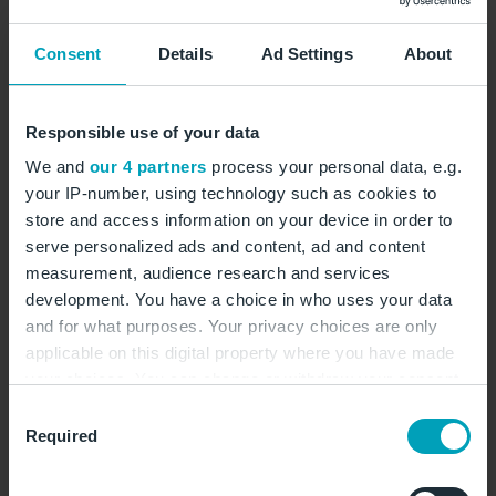
ankommenden Passagiere, ob national oder
international, ist Ihnen garantiert.
Consent
Details
Ad Settings
About
Gern stellen wir Ihnen die Möglichkeiten für Ihr
Branding der Flächen im persönlichen Gespräch vor.
Responsible use of your data
Sprechen Sie uns an.
We and
our 4 partners
process your personal data, e.g.
your IP-number, using technology such as cookies to
store and access information on your device in order to
serve personalized ads and content, ad and content
Basisdaten
measurement, audience research and services
development. You have a choice in who uses your data
27
and for what purposes. Your privacy choices are only
Max. verfügbare Flächen
Fluggastbrücken
applicable on this digital property where you have made
your choices. You can change or withdraw your consent
any time from the Cookie Declaration or by clicking on
Mindestbelegungszeitraum
2 Jahre
Consent
the Privacy trigger icon.
Required
Selection
Produktions und
Auf Anfrage
If you allow, we would also like to:
Installation